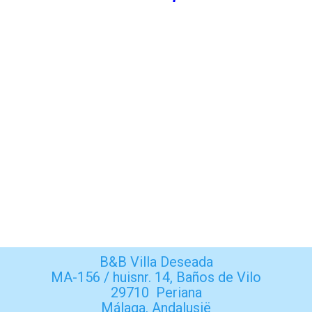
B&B Villa Deseada
MA-156 / huisnr. 14, Baños de Vilo
29710 Periana
Málaga, Andalusië