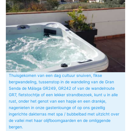
Thuisgekomen van een dag cultuur snuiven, fikse
bergwandeling, tussenstop in de wandeling van de Gran
Senda de Málaga GR249, GR242 of van de wandelroute
GR7, fietstochtje of een lekker strandbezoek, kunt u in alle
rust, onder het genot van een hapje en een drankje,
nagenieten in onze gastenlounge of op ons gezellig
ingerichte dakterras met spa / bubbelbad met uitzicht over
de vallei met haar olijfboomgaarden en de omliggende
bergen.